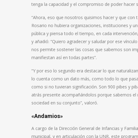
tenga la capacidad y el compromiso de poder hacer s
“Ahora, eso que nosotros quisimos hacer y que con 
Rosario no hubiera organizaciones, instituciones y u
pública y piensa todo el tiempo, en cada intervenció
y añadió: “Quiero agradecer y saludar por ese víncul
nos permite sostener las cosas que sabemos son imp
manifiestan así en todas partes”.
“Y por eso lo segundo era destacar lo que naturaliz
lo cuenta como un dato más, como todo lo que pasa 
como si no tuvieran significación. Son 900 pibes y pi
atrás presente acompañándolos porque sabemos el rol
sociedad en su conjunto”, valoró.
«Andamios»
A cargo de la Dirección General de Infancias y Famil
municipal, y en articulación con la UNR, este progra