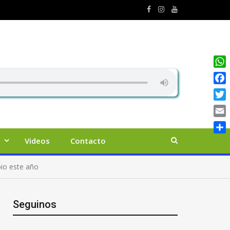
Wha
Face
Twit
Emai
Comp
Videos
Contacto
pio este año
Seguinos