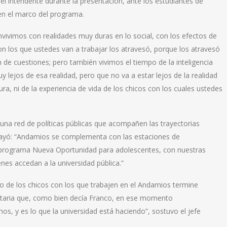
 el intendente durante la presentación, ante los estudiantes de
en el marco del programa.
vivimos con realidades muy duras en lo social, con los efectos de
n los que ustedes van a trabajar los atravesó, porque los atravesó
n de cuestiones; pero también vivimos el tiempo de la inteligencia
muy lejos de esa realidad, pero que no va a estar lejos de la realidad
tura, ni de la experiencia de vida de los chicos con los cuales ustedes
 una red de políticas públicas que acompañen las trayectorias
ubrayó: “Andamios se complementa con las estaciones de
l programa Nueva Oportunidad para adolescentes, con nuestras
nes accedan a la universidad pública.”
 de los chicos con los que trabajen en el Andamios termine
ersitaria que, como bien decía Franco, en ese momento
s, y es lo que la universidad está haciendo”, sostuvo el jefe