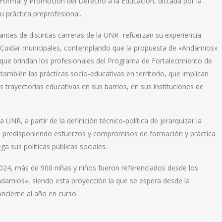
ormal y Promoción del Derecho a la Educación, dictada por la
 práctica preprofesional.
iantes de distintas carreras de la UNR- refuerzan su experiencia
s Cuidar municipales, contemplando que la propuesta de «Andamios»
 que brindan los profesionales del Programa de Fortalecimiento de
también las prácticas socio-educativas en territorio, que implican
s trayectorias educativas en sus barrios, en sus instituciones de
NR, a partir de la definición técnico-política de jerarquizar la
dad, predisponiendo esfuerzos y compromisos de formación y práctica
ga sus políticas públicas sociales.
2024, más de 900 niñas y niños fueron referenciados desde los
ndamios», siendo esta proyección la que se espera desde la
oncierne al año en curso.