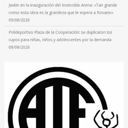
Javkin en la inauguración del Invencible Arena: «Tan grande
como esta obra es la grandeza que le espera a Rosario»
09/08/2026
Polideportivo Plaza de la Cooperación: se duplicaron los
cupos para niñas, niños y adolescentes por la demanda
08/08/2026