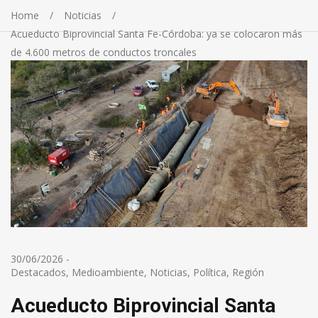
Home
Noticias
Acueducto Biprovincial Santa Fe-Córdoba: ya se colocaron más
de 4.600 metros de conductos troncales
30/06/2026
-
Destacados
,
Medioambiente
,
Noticias
,
Política
,
Región
Acueducto Biprovincial Santa