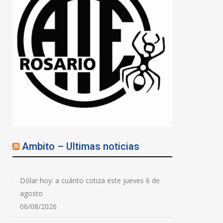
Javkin: «Rosario está de
vuelta y nunca la van a
poder parar»
06/08/2026
Ambito – Ultimas noticias
Dólar hoy: a cuánto cotiza este jueves 6 de
agosto
06/08/2026