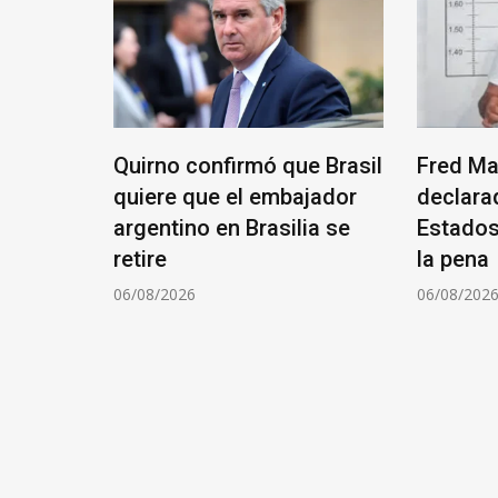
julio
Quirno confirmó que Brasil
Fred Ma
7
quiere que el embajador
declara
 por el
argentino en Brasilia se
Estados
nancias
retire
la pena
06/08/2026
06/08/202