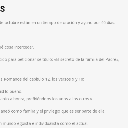
OS
0 de octubre están en un tiempo de oración y ayuno por 40 días.
é cosa interceder.
do para peticionar se tituló: «El secreto de la familia del Padre»,
os Romanos del capítulo 12, los versos 9 y 10:
id lo bueno.
anto a honra, prefiriéndoos los unos a los otros.»
neó como familia y el privilegio que es ser parte de ella.
n mundo egoísta e individualista como el actual.