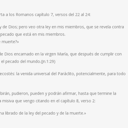
rta a los Romanos capítulo 7, versos del 22 al 24:
ey de Dios; pero veo otra ley en mis miembros, que se revela contra
del pecado que está en mis miembros.
e muerte?»
 de Dios encarnado en la virgen María, que después de cumplir con
a el pecado del mundo.(Jn.1:29)
costés: la venida universal del Paráclito, potencialmente, para todo
cibirán, pudieron, pueden y podrán afirmar, hasta que termine la
a misiva que vengo citando en el capítulo 8, verso 2:
ha librado de la ley del pecado y de la muerte.»