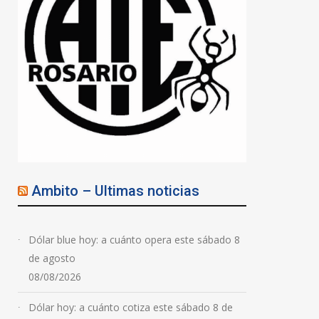
Ambito – Ultimas noticias
Dólar blue hoy: a cuánto opera este sábado 8
de agosto
08/08/2026
Violencia de género:
Dólar hoy: a cuánto cotiza este sábado 8 de