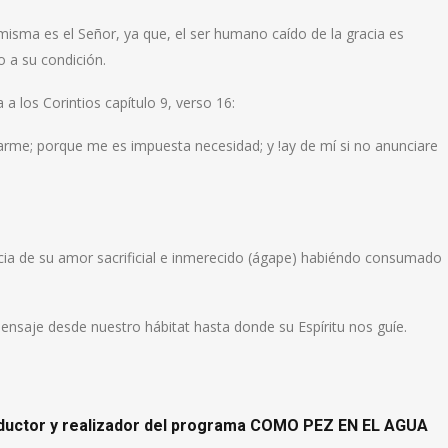
misma es el Señor, ya que, el ser humano caído de la gracia es
o a su condición.
a los Corintios capítulo 9, verso 16:
iarme; porque me es impuesta necesidad; y !ay de mí si no anunciare
racia de su amor sacrificial e inmerecido (ágape) habiéndo consumado
nsaje desde nuestro hábitat hasta donde su Espíritu nos guíe.
onductor y realizador del programa COMO PEZ EN EL AGUA