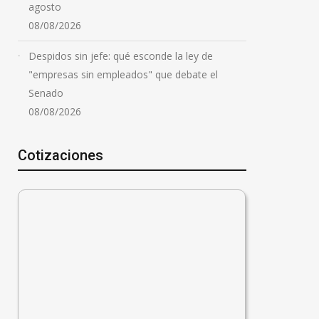
secuestraron un arsenal
agosto
en una vivienda
08/08/2026
07/08/2026
Despidos sin jefe: qué esconde la ley de
"empresas sin empleados" que debate el
Senado
08/08/2026
Cotizaciones