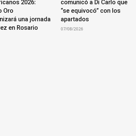
icanos 2026:
comunicó a Di Carlo que
o Oro
“se equivocó” con los
nizará una jornada
apartados
rez en Rosario
07/08/2026
6