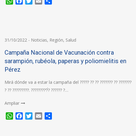
WhatsApp
Facebook
Twitter
Email
Compartir
31/10/2022
-
Noticias
,
Región
,
Salud
Campaña Nacional de Vacunación contra
sarampión, rubéola, paperas y poliomielitis en
Pérez
Mirá dónde va a estar la campaña del ????? ?? ?? ??????? ?? ???????
? ?? ?????????. ?????????́? ?????? ?…
Ampliar
WhatsApp
Facebook
Twitter
Email
Compartir