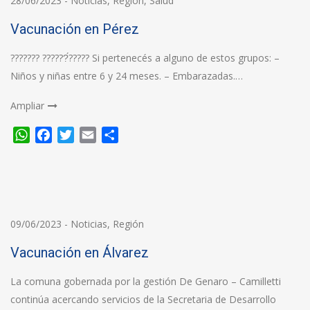
28/06/2023
-
Noticias
,
Región
,
Salud
Vacunación en Pérez
??????? ??????́????? Si pertenecés a alguno de estos grupos: –
Niños y niñas entre 6 y 24 meses. – Embarazadas.…
Ampliar
WhatsApp
Facebook
Twitter
Email
Compartir
09/06/2023
-
Noticias
,
Región
Vacunación en Álvarez
La comuna gobernada por la gestión De Genaro – Camilletti
continúa acercando servicios de la Secretaria de Desarrollo