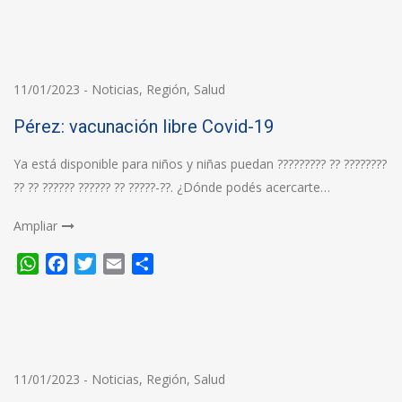
11/01/2023
-
Noticias
,
Región
,
Salud
Pérez: vacunación libre Covid-19
Ya está disponible para niños y niñas puedan ????????? ?? ????????
?? ?? ?????? ?????? ?? ?????-??. ¿Dónde podés acercarte…
Ampliar
WhatsApp
Facebook
Twitter
Email
Compartir
11/01/2023
-
Noticias
,
Región
,
Salud