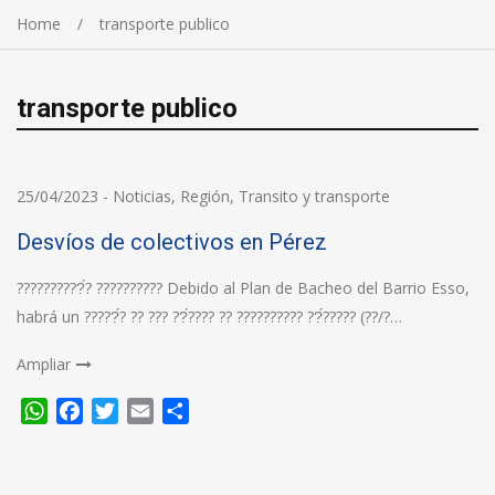
Home
transporte publico
transporte publico
25/04/2023
-
Noticias
,
Región
,
Transito y transporte
Desvíos de colectivos en Pérez
??????????́? ?????????? Debido al Plan de Bacheo del Barrio Esso,
habrá un ?????́? ?? ??? ??́???? ?? ?????????? ??́????? (??/?…
Ampliar
WhatsApp
Facebook
Twitter
Email
Compartir