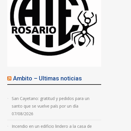
Ambito – Ultimas noticias
San Cayetano: gratitud y pedidos para un
santo que se vuelve país por un día
07/08/2026
Incendio en un edificio lindero a la casa de