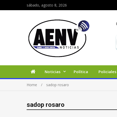
sábado, agosto 8, 2026
Noticias
Política
Policiales
Home
sadop rosaro
sadop rosaro