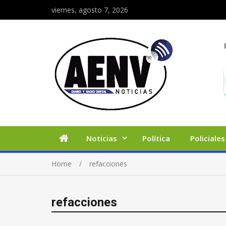
viernes, agosto 7, 2026
Noticias
Política
Policiales
Home
refacciones
refacciones