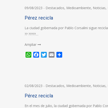
09/08/2023
-
Destacados
,
Medioambiente
,
Noticias
,
Pérez recicla
La ciudad gobernada por Pablo Corsalini sigue recicla
?? ?????…
Ampliar
WhatsApp
Facebook
Twitter
Email
Compartir
02/08/2023
-
Destacados
,
Medioambiente
,
Noticias
,
Pérez recicla
En el mes de julio, la ciudad gobernada por Pablo Co