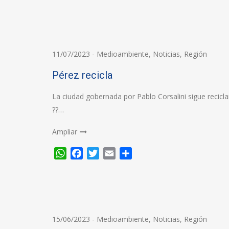
11/07/2023
-
Medioambiente
,
Noticias
,
Región
Pérez recicla
La ciudad gobernada por Pablo Corsalini sigue reciclan
??…
Ampliar
WhatsApp
Facebook
Twitter
Email
Compartir
15/06/2023
-
Medioambiente
,
Noticias
,
Región