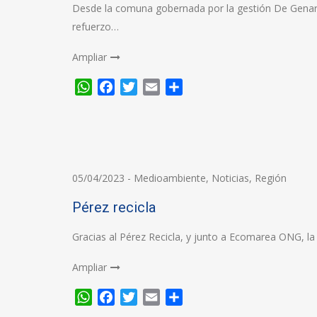
Desde la comuna gobernada por la gestión De Genaro 
refuerzo…
Ampliar
WhatsApp
Facebook
Twitter
Email
Compartir
05/04/2023
-
Medioambiente
,
Noticias
,
Región
Pérez recicla
Gracias al Pérez Recicla, y junto a Ecomarea ONG, la
Ampliar
WhatsApp
Facebook
Twitter
Email
Compartir