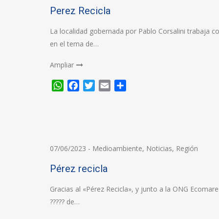
Perez Recicla
La localidad gobernada por Pablo Corsalini trabaja 
en el tema de…
Ampliar
WhatsApp
Facebook
Twitter
Email
Compartir
07/06/2023
-
Medioambiente
,
Noticias
,
Región
Pérez recicla
Gracias al «Pérez Recicla», y junto a la ONG Ecomarea
????? de…