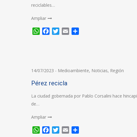
reciclables…
Ampliar
WhatsApp
Facebook
Twitter
Email
Compartir
14/07/2023
-
Medioambiente
,
Noticias
,
Región
Pérez recicla
La ciudad gobernada por Pablo Corsalini hace hincapi
de…
Ampliar
WhatsApp
Facebook
Twitter
Email
Compartir