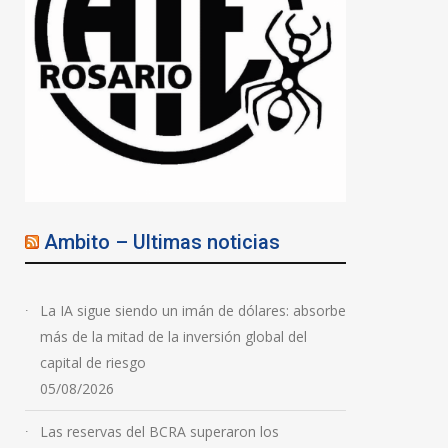
Ambito – Ultimas noticias
La IA sigue siendo un imán de dólares: absorbe
más de la mitad de la inversión global del
capital de riesgo
05/08/2026
Las reservas del BCRA superaron los