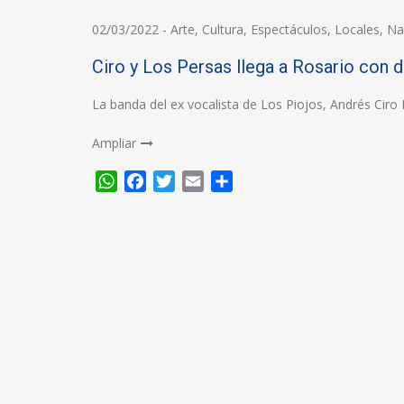
02/03/2022
-
Arte
,
Cultura
,
Espectáculos
,
Locales
,
Na
Ciro y Los Persas llega a Rosario con d
La banda del ex vocalista de Los Piojos, Andrés Ciro 
Ampliar
WhatsApp
Facebook
Twitter
Email
Compartir