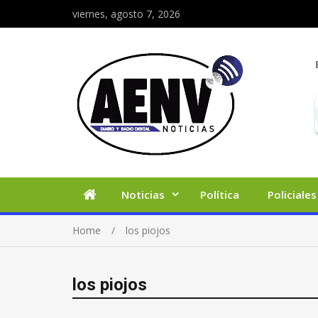
viernes, agosto 7, 2026
Noticias
Política
Policiales
Home
los piojos
los piojos