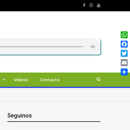
Wha
Face
Twit
Emai
Comp
Videos
Contacto
Seguinos