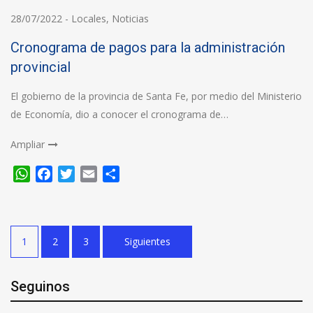
28/07/2022
-
Locales
,
Noticias
Cronograma de pagos para la administración
provincial
El gobierno de la provincia de Santa Fe, por medio del Ministerio
de Economía, dio a conocer el cronograma de…
Ampliar
WhatsApp
Facebook
Twitter
Email
Compartir
Paginación
1
2
3
Siguientes
de
entradas
Seguinos