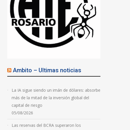
Ambito – Ultimas noticias
La IA sigue siendo un imán de dólares: absorbe
más de la mitad de la inversión global del
capital de riesgo
05/08/2026
Las reservas del BCRA superaron los