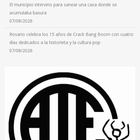
El municipio intervino para sanear una casa donde se
acumulaba basura
07/08/2026
Rosario celebra los 15 años de Crack Bang Boom con cuatro
días dedicados a la historieta y la cultura pop
07/08/2026