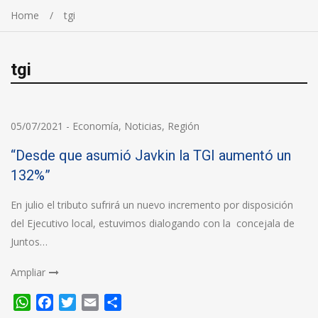
Home
tgi
tgi
05/07/2021
-
Economía
,
Noticias
,
Región
“Desde que asumió Javkin la TGI aumentó un
132%”
En julio el tributo sufrirá un nuevo incremento por disposición
del Ejecutivo local, estuvimos dialogando con la concejala de
Juntos…
Ampliar
WhatsApp
Facebook
Twitter
Email
Compartir