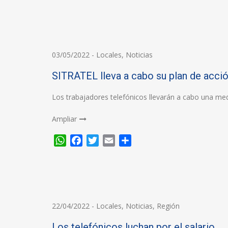
03/05/2022
-
Locales
,
Noticias
SITRATEL lleva a cabo su plan de acció
Los trabajadores telefónicos llevarán a cabo una me
Ampliar
WhatsApp
Facebook
Twitter
Email
Compartir
22/04/2022
-
Locales
,
Noticias
,
Región
Los telefónicos luchan por el salario