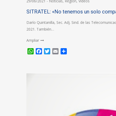
29/06/2021
-
Noticias
,
Región
,
Videos
SITRATEL: «No tenemos un solo compañ
Darío Quintanilla, Sec. Adj. Sind. de las Telecomunica
2021. También…
Ampliar
WhatsApp
Facebook
Twitter
Email
Compartir