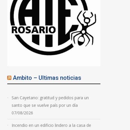
Ambito – Ultimas noticias
San Cayetano: gratitud y pedidos para un
santo que se vuelve país por un día
07/08/2026
Incendio en un edificio lindero a la casa de