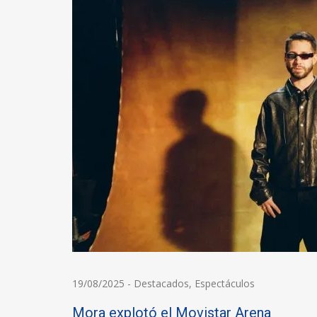
19/08/2025
-
Destacados
,
Espectáculos
Mora explotó el Movistar Arena