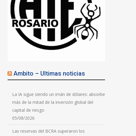
Ambito – Ultimas noticias
La IA sigue siendo un imán de dólares: absorbe
más de la mitad de la inversión global del
capital de riesgo
05/08/2026
Las reservas del BCRA superaron los