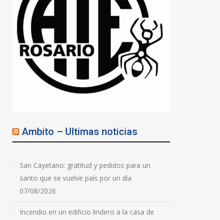
Ambito – Ultimas noticias
San Cayetano: gratitud y pedidos para un
santo que se vuelve país por un día
07/08/2026
Incendio en un edificio lindero a la casa de