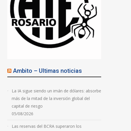
Ambito – Ultimas noticias
La IA sigue siendo un imán de dólares: absorbe
más de la mitad de la inversión global del
capital de riesgo
05/08/2026
Las reservas del BCRA superaron los