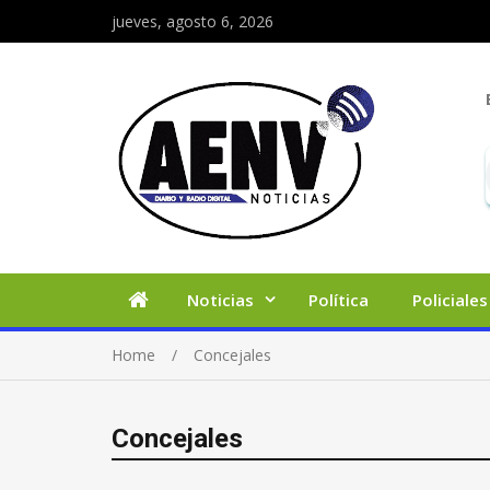
jueves, agosto 6, 2026
Noticias
Política
Policiales
Home
Concejales
Concejales