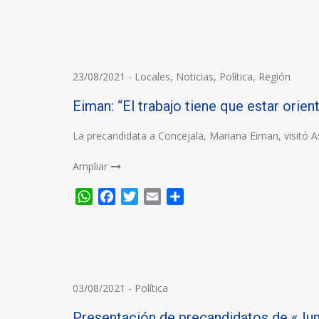
23/08/2021
-
Locales
,
Noticias
,
Política
,
Región
Eiman: “El trabajo tiene que estar orie
La precandidata a Concejala, Mariana Eiman, visitó A
Ampliar
WhatsApp
Facebook
Twitter
Email
Compartir
03/08/2021
-
Política
Presentación de precandidatos de «Ju