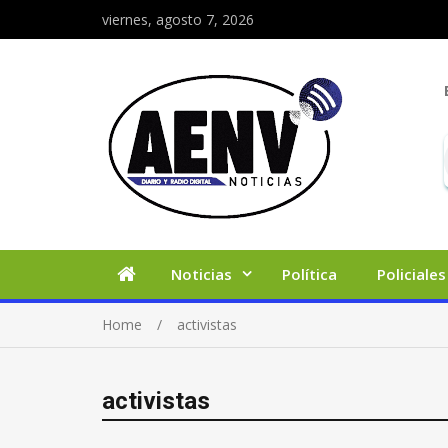
viernes, agosto 7, 2026
Noticias
Política
Policiales
Home
activistas
activistas